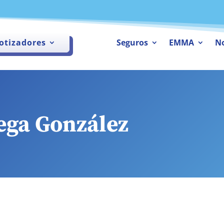
otizadores
Seguros
EMMA
No
ega González