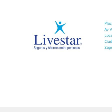
Plaz
Av V
Loca
Ciu
Zapo