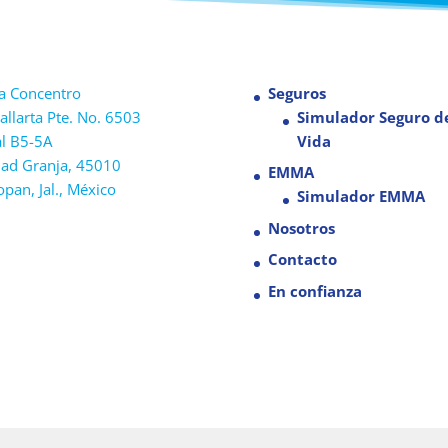
a Concentro
Seguros
allarta Pte. No. 6503
Simulador Seguro d
l B5-5A
Vida
dad Granja, 45010
EMMA
pan, Jal., México
Simulador EMMA
Nosotros
Contacto
En confianza